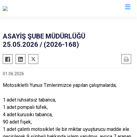
İl Emniyet Müdürlükleri
ASAYİŞ ŞUBE MÜDÜRLÜĞÜ
25.05.2026 / (2026-168)
01.06.2026
Motosikletli Yunus Timlerimizce yapılan çalışmalarda;
1 adet ruhsatsız tabanca,
1 adet pompalı tüfek,
4 adet kurusıkı tabanca,
90 adet fişek,
1 adet çalıntı motosiklet ile bir miktar uyuşturucu madde ele
geçirilerek 9 şüpheli hakkında işlem yapılmış, ayrıca 7 aranan