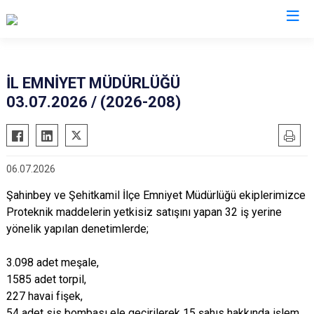
İl Emniyet Müdürlükleri
İL EMNİYET MÜDÜRLÜĞÜ
03.07.2026 / (2026-208)
06.07.2026
Şahinbey ve Şehitkamil İlçe Emniyet Müdürlüğü ekiplerimizce
Proteknik maddelerin yetkisiz satışını yapan 32 iş yerine
yönelik yapılan denetimlerde;
3.098 adet meşale,
1585 adet torpil,
227 havai fişek,
54 adet sis bombası ele geçirilerek 15 şahıs hakkında işlem