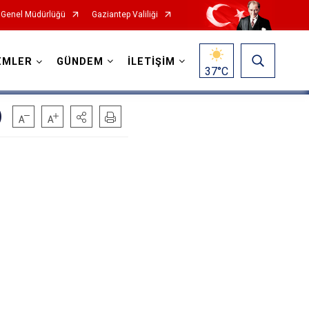
 Genel Müdürlüğü
Gaziantep Valiliği
EMLER
GÜNDEM
İLETİŞİM
37
°C
)