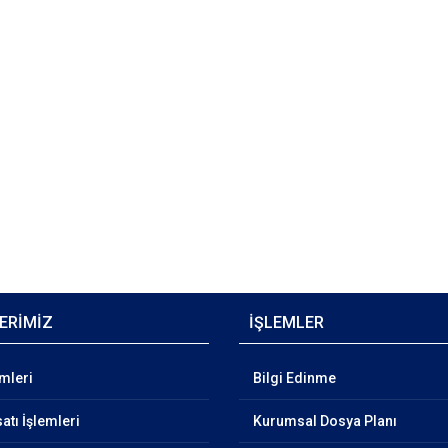
ERİMİZ
İŞLEMLER
emleri
Bilgi Edinme
atı İşlemleri
Kurumsal Dosya Planı