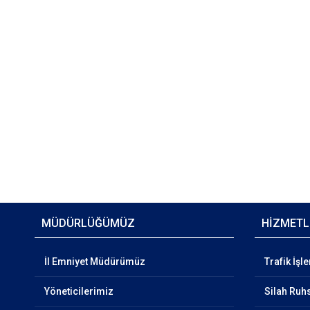
MÜDÜRLÜĞÜMÜZ
HİZMETL
İl Emniyet Müdürümüz
Trafik İşl
Yöneticilerimiz
Silah Ruhs