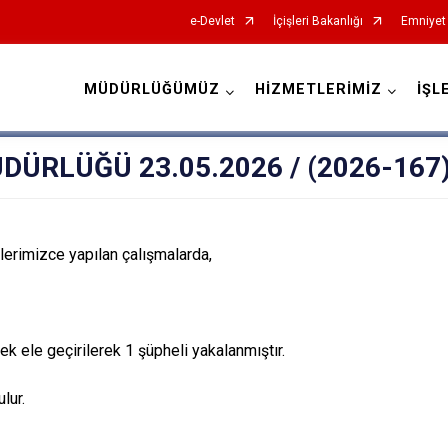
e-Devlet
İçişleri Bakanlığı
Emniyet
MÜDÜRLÜĞÜMÜZ
HİZMETLERİMİZ
İŞL
İl Emniyet Müdürlükleri
ÜRLÜĞÜ 23.05.2026 / (2026-167
rimizce yapılan çalışmalarda,
ek ele geçirilerek 1 şüpheli yakalanmıştır.
lur.