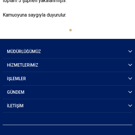
toplam 5 şüpheli yakalanmıştır.
Kamuoyuna saygıyla duyurulur.
MÜDÜRLÜĞÜMÜZ
HİZMETLERİMİZ
İŞLEMLER
GÜNDEM
İLETİŞİM